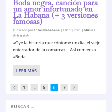
Boda negra, canción para
un amor infortunado en
La Habana (+ 3 versiones
famosas)
Publicado por
fotosdlahabana
|
Feb 10, 2021
|
Música
|
«Oye la historia que cóntome un día, el viejo
enterrador de la comarca»… Así comienza
«Boda...
LEER MÁS
1
…
5
6
7