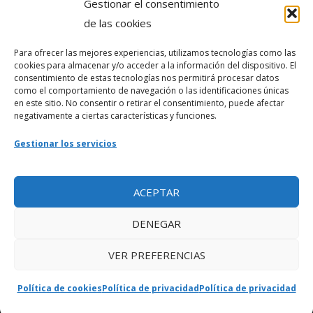
Gestionar el consentimiento
Política de privacidad
de las cookies
Para ofrecer las mejores experiencias, utilizamos tecnologías como las
Webmaster
cookies para almacenar y/o acceder a la información del dispositivo. El
consentimiento de estas tecnologías nos permitirá procesar datos
soporte@fotosdlahabana.com
como el comportamiento de navegación o las identificaciones únicas
en este sitio. No consentir o retirar el consentimiento, puede afectar
Nuestro e-mail:
negativamente a ciertas características y funciones.
contactos@fotosdlahabana.com
Gestionar los servicios
Ir al grupo de Facebook
ACEPTAR
DENEGAR
VER PREFERENCIAS
Política de cookies
Política de privacidad
Política de privacidad
Copyright © 2026 Fotos de la Habana