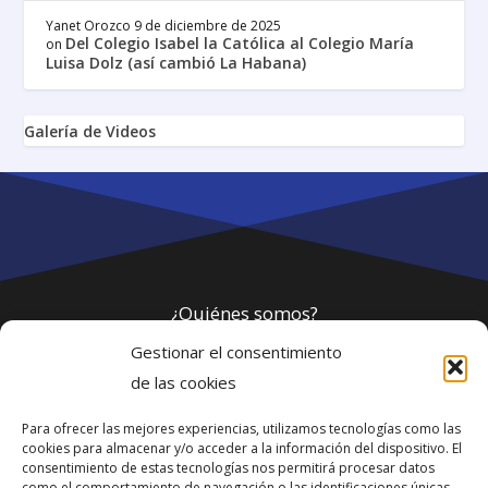
Yanet Orozco
9 de diciembre de 2025
Del Colegio Isabel la Católica al Colegio María
on
Luisa Dolz (así cambió La Habana)
Galería de Videos
¿Quiénes somos?
Gestionar el consentimiento
Política de privacidad
de las cookies
Para ofrecer las mejores experiencias, utilizamos tecnologías como las
Webmaster
cookies para almacenar y/o acceder a la información del dispositivo. El
consentimiento de estas tecnologías nos permitirá procesar datos
soporte@fotosdlahabana.com
como el comportamiento de navegación o las identificaciones únicas