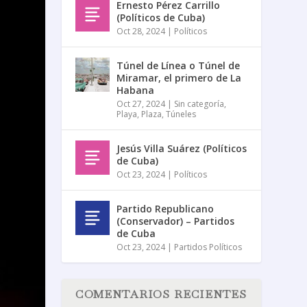
Ernesto Pérez Carrillo
(Políticos de Cuba)
Oct 28, 2024
|
Políticos
Túnel de Línea o Túnel de
Miramar, el primero de La
Habana
Oct 27, 2024
|
Sin categoría
,
Playa
,
Plaza
,
Túneles
Jesús Villa Suárez (Políticos
de Cuba)
Oct 23, 2024
|
Políticos
Partido Republicano
(Conservador) – Partidos
de Cuba
Oct 23, 2024
|
Partidos Políticos
COMENTARIOS RECIENTES