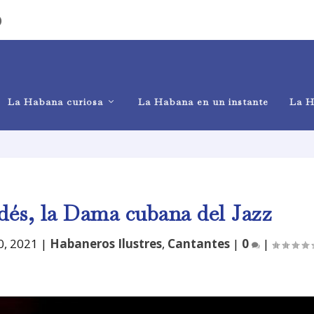
)
La Habana curiosa
La Habana en un instante
La H
dés, la Dama cubana del Jazz
0, 2021
|
Habaneros Ilustres
,
Cantantes
|
0
|