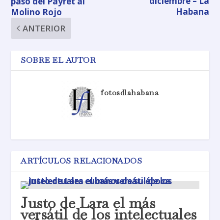
diciembre – La
pasó del Payret al
Habana
Molino Rojo
ANTERIOR
SOBRE EL AUTOR
fotosdlahabana
ARTÍCULOS RELACIONADOS
Justo de Lara el más
versátil de los intelectuales