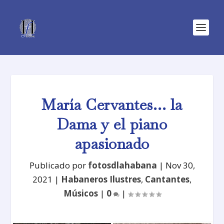
María Cervantes… la
Dama y el piano
apasionado
Publicado por
fotosdlahabana
|
Nov 30,
2021
|
Habaneros Ilustres
,
Cantantes
,
Músicos
|
0
|