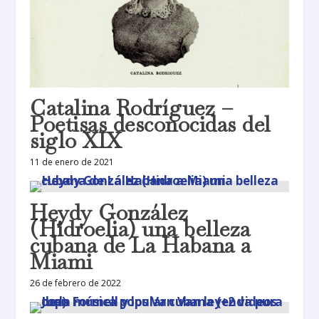
Catalina Rodríguez –
Poetisas desconocidas del
siglo XIX
11 de enero de 2021
Heydy González
(Hidroelia) una belleza
cubana de La Habana a
Miami
26 de febrero de 2022