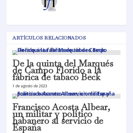
ARTÍCULOS RELACIONADOS
De la quinta del Marqués
de Campo Florido a la
fábrica de tabaco Beck
1 de agosto de 2023
Francisco Acosta Albear,
un militar y político
habanero al servicio de
España