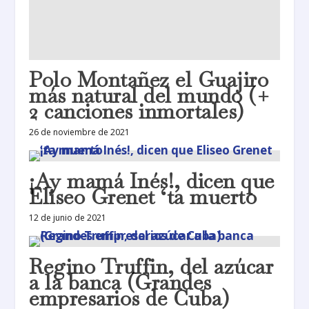
Polo Montañez el Guajiro
más natural del mundo (+
2 canciones inmortales)
26 de noviembre de 2021
¡Ay mamá Inés!, dicen que
Eliseo Grenet ‘ta muerto
12 de junio de 2021
Regino Truffin, del azúcar
a la banca (Grandes
empresarios de Cuba)