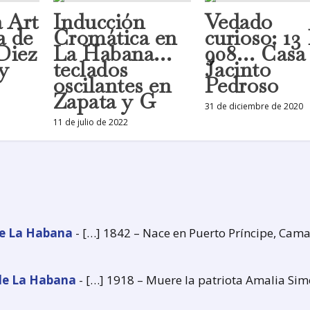
 Art
Inducción
Vedado
a de
Cromática en
curioso: 13
Diez
La Habana…
908… Casa
y
teclados
Jacinto
oscilantes en
Pedroso
Zapata y G
31 de diciembre de 2020
11 de julio de 2022
de La Habana
- […] 1842 – Nace en Puerto Príncipe, Cama
 de La Habana
- […] 1918 – Muere la patriota Amalia Sim