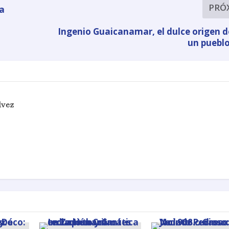
PRÓ
ía
Ingenio Guaicanamar, el dulce origen d
un puebl
lvez