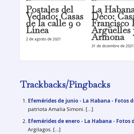
Postales del
La Habana
Vedado: Casas
Déco: Cas
de la calle 9 o
Francisco 
Línea
Argüelles 
Armona
2 de agosto de 2021
31 de diciembre de 2021
Trackbacks/Pingbacks
Efemérides de junio - La Habana - Fotos 
patriota Amalia Simoni. […]
Efemérides de enero - La Habana - Fotos
Argilagos. […]