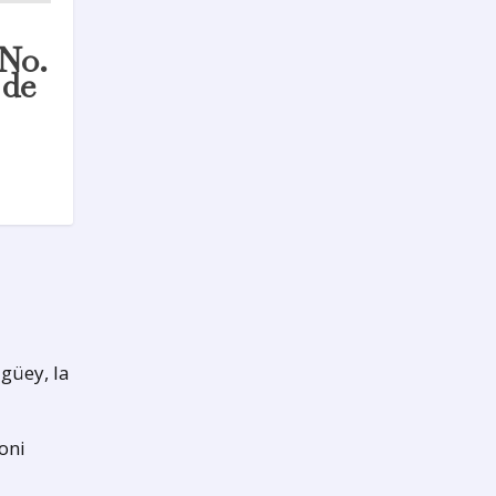
 No.
 de
güey, la
oni