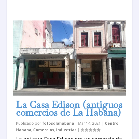
La Casa Edison (antiguos
comercios de La Habana)
Publicado por
fotosdlahabana
|
Mar 14, 2021
|
Centro
Habana
,
Comercios
,
Industrias
|
La antigua Casa Edison era un comercio de