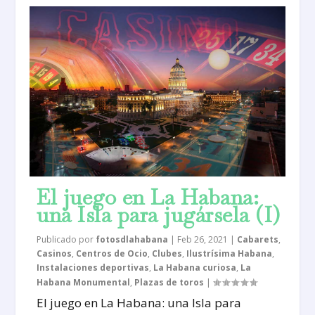
El juego en La Habana:
una Isla para jugársela (I)
Publicado por
fotosdlahabana
|
Feb 26, 2021
|
Cabarets
,
Casinos
,
Centros de Ocio
,
Clubes
,
Ilustrísima Habana
,
Instalaciones deportivas
,
La Habana curiosa
,
La
Habana Monumental
,
Plazas de toros
|
El juego en La Habana: una Isla para