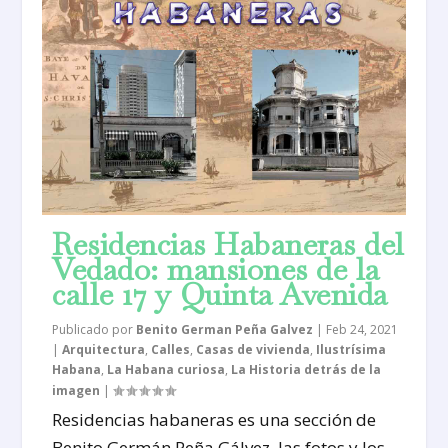
Residencias Habaneras del
Vedado: mansiones de la
calle 17 y Quinta Avenida
Publicado por
Benito German Peña Galvez
|
Feb 24, 2021
|
Arquitectura
,
Calles
,
Casas de vivienda
,
Ilustrísima
Habana
,
La Habana curiosa
,
La Historia detrás de la
imagen
|
Residencias habaneras es una sección de
Benito Germán Peña Gálvez, las fotos y los