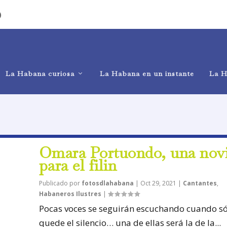
)
La Habana curiosa
La Habana en un instante
La H
Omara Portuondo, una nov
para el filin
Publicado por
fotosdlahabana
|
Oct 29, 2021
|
Cantantes
,
Habaneros Ilustres
|
Pocas voces se seguirán escuchando cuando só
quede el silencio… una de ellas será la de la...