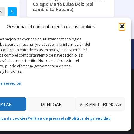
Colegio María Luisa Dolz (así
cambió La Habana)
8
9
Gestionar el consentimiento de las cookies
Galería de Videos
las mejores experiencias, utilizamos tecnologías
ies para almacenar y/o acceder a la información del
El consentimiento de estas tecnologías nos permitirá
os como el comportamiento de navegación o las
es únicas en este sitio. No consentir o retirar el
o, puede afectar negativamente a ciertas
Ir al grupo de
s y funciones.
ana.
Facebook
s servicios
EPTAR
DENEGAR
VER PREFERENCIAS
aba
tica de cookies
Política de privacidad
Política de privacidad