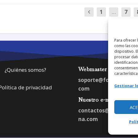
1
…
7
Para ofrecer 
como las cook
dispositivo. 
procesar dat
identificacion
consentimient
Webmaster
¿Quiénes somos?
característica
soporte@fotosdlahab
Gestionar lo
Política de privacidad
com
Nuestro e-mail:
AC
contactos@fotosdlah
na.com
Polí