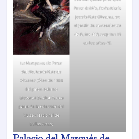
Pinar del Río, Doña María
Josefa Ruiz Olivares, en
el jardín de su residencia
de B, No. 410, esquina 19
en los años 40.
La Marquesa de Pinar
del Río, María Ruiz de
Olivares (Óleo de 1924
del pintor italiano
Giovanni Boldini. Forma
parte de la colección del
Museo Nacional de
Bellas Artes)
Palacio del Marqués de