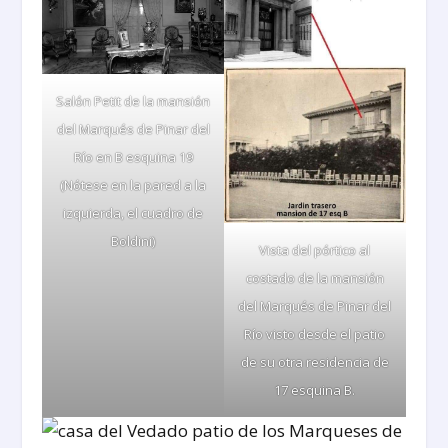
Salón Petit de la mansión
del Marqués de Pinar del
Río en B esquina 19
(Nótese en la pared a la
izquierda, el cuadro de
Boldini)
Vista del pórtico al
costado de la mansión
del Marqués de Pinar del
Río visto desde el patio
de su otra residencia de
17 esquina B.