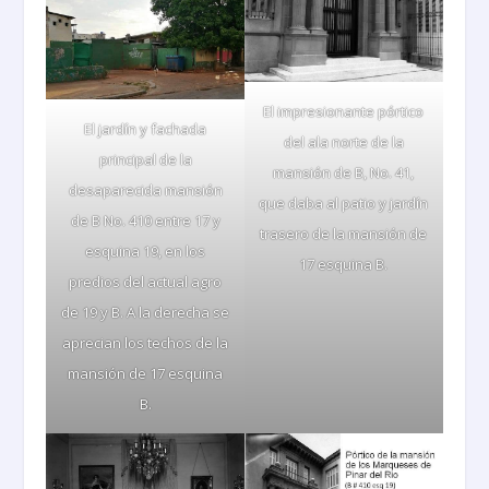
El impresionante pórtico
El jardín y fachada
del ala norte de la
principal de la
mansión de B, No. 41,
desaparecida mansión
que daba al patio y jardín
de B No. 410 entre 17 y
trasero de la mansión de
esquina 19, en los
17 esquina B.
predios del actual agro
de 19 y B. A la derecha se
aprecian los techos de la
mansión de 17 esquina
B.