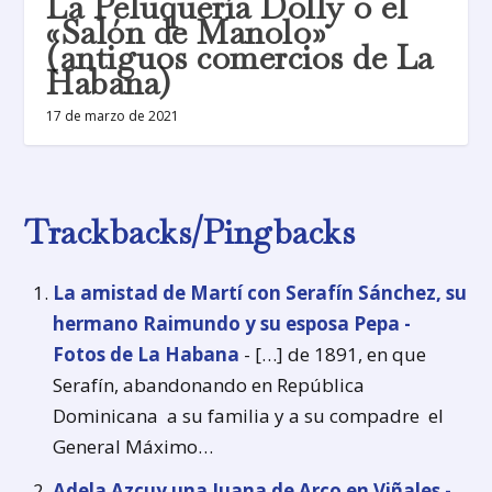
La Peluquería Dolly o el
«Salón de Manolo»
(antiguos comercios de La
Habana)
17 de marzo de 2021
Trackbacks/Pingbacks
La amistad de Martí con Serafín Sánchez, su
hermano Raimundo y su esposa Pepa -
Fotos de La Habana
- […] de 1891, en que
Serafín, abandonando en República
Dominicana a su familia y a su compadre el
General Máximo…
Adela Azcuy una Juana de Arco en Viñales -