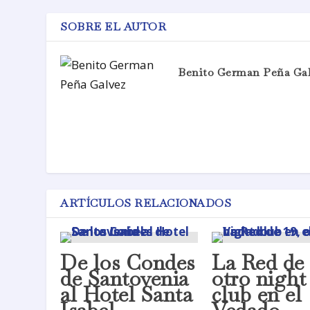
SOBRE EL AUTOR
Benito German Peña Ga
ARTÍCULOS RELACIONADOS
De los Condes
La Red de 
de Santovenia
otro night
al Hotel Santa
club en el