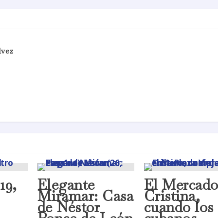
lvez
19,
Elegante
El Mercado
Miramar: Casa
Cristina,
de Néstor
cuando los