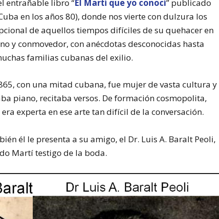
l entrañable libro “
El Martí que yo conocí
” publicado
uba en los años 80), donde nos vierte con dulzura los
cional de aquellos tiempos difíciles de su quehacer en
cano y conmovedor, con anécdotas desconocidas hasta
uchas familias cubanas del exilio.
865, con una mitad cubana, fue mujer de vasta cultura y
caba piano, recitaba versos. De formación cosmopolita,
era experta en ese arte tan difícil de la conversación.
n él le presenta a su amigo, el Dr. Luis A. Baralt Peoli,
ndo Martí testigo de la boda.