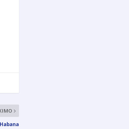
XIMO
a Habana