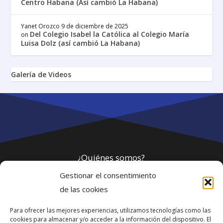
Centro Habana (Así cambió La Habana)
Yanet Orozco
9 de diciembre de 2025
Del Colegio Isabel la Católica al Colegio María
on
Luisa Dolz (así cambió La Habana)
Galería de Videos
¿Quiénes somos?
Gestionar el consentimiento
Política de privacidad
de las cookies
Para ofrecer las mejores experiencias, utilizamos tecnologías como las
Webmaster
cookies para almacenar y/o acceder a la información del dispositivo. El