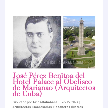
José Pérez Benitoa del
Hotel Palace al Obelisco
de Marianao (Arquitectos
de Cuba)
Publicado por
fotosdlahabana
|
Feb 15, 2024
|
Arquitectos
,
Empresarios
,
Habaneros Ilustres
,