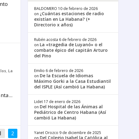
nto
BALDOMERO
10 de febrero de 2026
¿Cuántas estaciones de radio
on
existían en La Habana? (+
Directorio x años)
Rubén acosta
6 de febrero de 2026
La «tragedia de Luyanó» o el
on
combate épico del capitán Arturo
del Pino
Emilio
6 de febrero de 2026
plos
,
La
De la Escuela de Idiomas
on
Máximo Gorki a la Casa Estudiantil
del ISPLE (Así cambió La Habana)
nta...
Lidet
17 de enero de 2026
Del Hospital de las Ánimas al
on
Pediátrico de Centro Habana (Así
cambió La Habana)
1
2
Yanet Orozco
9 de diciembre de 2025
Del Colegio Isabel la Católica al
on