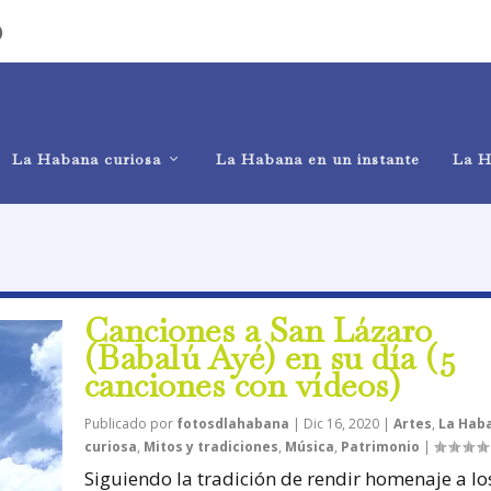
)
La Habana curiosa
La Habana en un instante
La H
Canciones a San Lázaro
(Babalú Ayé) en su día (5
canciones con vídeos)
Publicado por
fotosdlahabana
|
Dic 16, 2020
|
Artes
,
La Hab
curiosa
,
Mitos y tradiciones
,
Música
,
Patrimonio
|
Siguiendo la tradición de rendir homenaje a lo