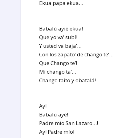
Ekua papa ekua…
Babalú ayié ekua!
Que yo va’ subí!
Y usted va baja’…
Con los zapato’ de chango te’…
Que Chango te’!
Mi chango ta’…
Chango taito y obatalá!
Ay!
Babalú ayé!
Padre mío San Lazaro…!
Ay! Padre mío!