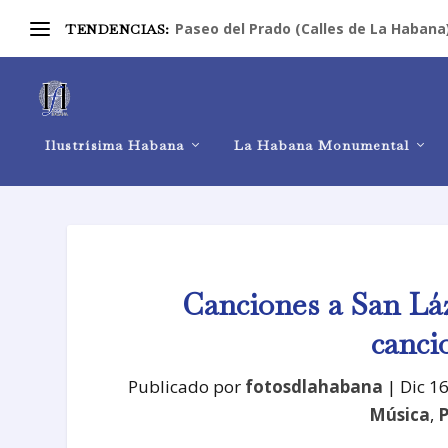
Paseo del Prado (Calles de La Habana
TENDENCIAS:
Ilustrísima Habana
La Habana Monumental
Canciones a San Láz
canci
Publicado por
fotosdlahabana
|
Dic 1
Música
,
P