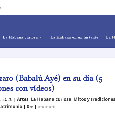
)
La Habana curiosa
La Habana en un instante
La H
aro (Babalú Ayé) en su día (5
ones con vídeos)
6, 2020
|
Artes
,
La Habana curiosa
,
Mitos y tradicione
atrimonio
|
0
|