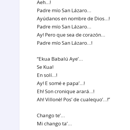
Aeh…!
Padre mío San Lázaro…
Ayúdanos en nombre de Dios…!
Padre mío San Lázaro…
Ay! Pero que sea de corazón…
Padre mío San Lázaro…!
“Ekua Babalú Aye’…
Se Kua!
En solí…!
Ay! E somé e papa’…!
Eh! Son cronique arará…!
Ah! Villonè! Pos’ de cualequo’…!”
Chango te’…
Mi chango ta’…