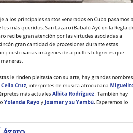
je a los principales santos venerados en Cuba pasamos 
e los más queridos: San Lázaro (Babalú Ayé en la Regla d
aro recibe gran atención por las virtudes asociadas a
 Rincón gran cantidad de procesiones durante estas
n puesto varias imágenes de aquellos feligreces que
s maneras.
tas le rinden pleitesía con su arte, hay grandes nombre
o
Celia Cruz
, intérpretes de música afrocubana
Miguelit
ntérpretes más actuales
Albita Rodríguez
. También hay
mo
Yolanda Rayo
y
Josimar y su Yambú
. Esperemos lo
Lázaro.