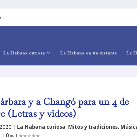
)
La Habana curiosa
La Habana en un instante
La H
Bárbara y a Changó para un 4 de
e (Letras y videos)
 2020
|
La Habana curiosa
,
Mitos y tradiciones
,
Músic
|
0
|