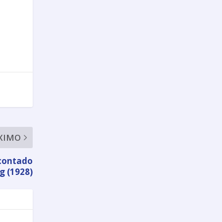
XIMO
 contado
g (1928)