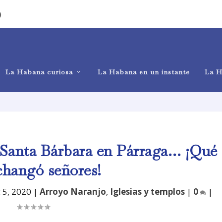
)
La Habana curiosa
La Habana en un instante
La H
 Santa Bárbara en Párraga… ¡Qué
changó señores!
c 5, 2020
|
Arroyo Naranjo
,
Iglesias y templos
|
0
|