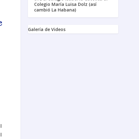
Colegio María Luisa Dolz (así
cambió La Habana)
e
Galería de Videos
n
l
l