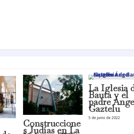
La Iglesia 
Bauta y el
padre Ánge
Gaztelu
5 de junio de 2022
Construccione
s Judías en La