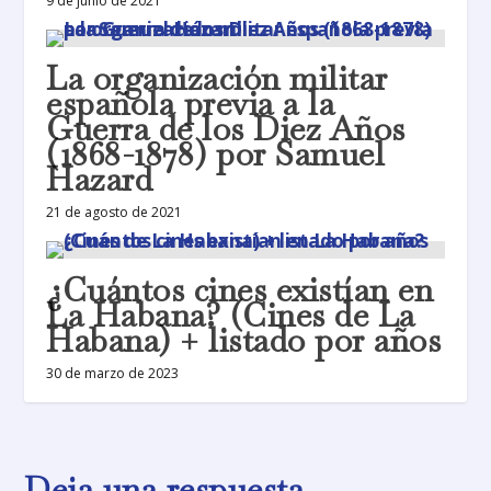
9 de junio de 2021
La organización militar
española previa a la
Guerra de los Diez Años
(1868-1878) por Samuel
Hazard
21 de agosto de 2021
¿Cuántos cines existían en
La Habana? (Cines de La
Habana) + listado por años
30 de marzo de 2023
Deja una respuesta