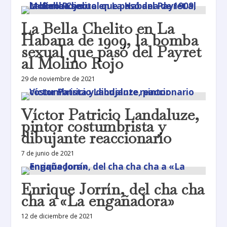
La Bella Chelito en La
Habana de 1909, la bomba
sexual que pasó del Payret
al Molino Rojo
29 de noviembre de 2021
Víctor Patricio Landaluze,
pintor costumbrista y
dibujante reaccionario
7 de junio de 2021
Enrique Jorrín, del cha cha
cha a «La engañadora»
12 de diciembre de 2021