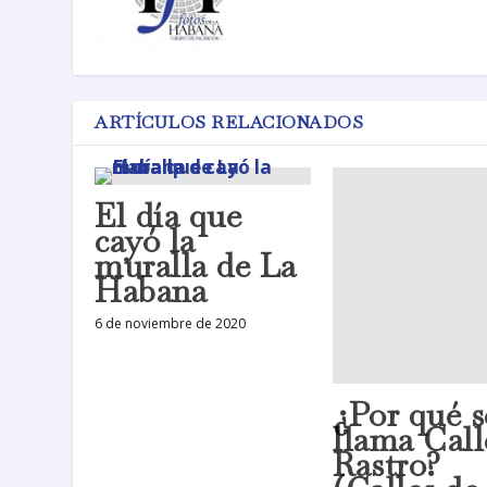
ARTÍCULOS RELACIONADOS
El día que
cayó la
muralla de La
Habana
6 de noviembre de 2020
¿Por qué s
llama Call
Rastro?