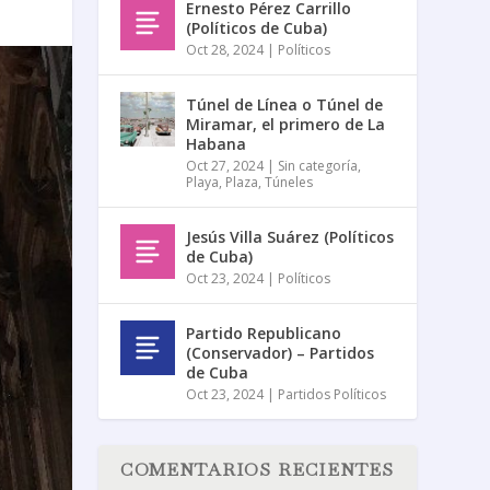
Ernesto Pérez Carrillo
(Políticos de Cuba)
Oct 28, 2024
|
Políticos
Túnel de Línea o Túnel de
Miramar, el primero de La
Habana
Oct 27, 2024
|
Sin categoría
,
Playa
,
Plaza
,
Túneles
Jesús Villa Suárez (Políticos
de Cuba)
Oct 23, 2024
|
Políticos
Partido Republicano
(Conservador) – Partidos
de Cuba
Oct 23, 2024
|
Partidos Políticos
COMENTARIOS RECIENTES