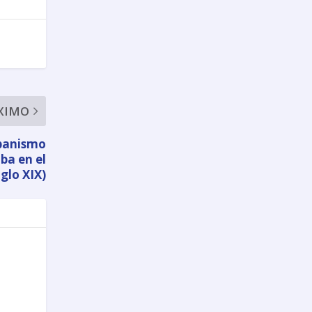
XIMO
rbanismo
ba en el
iglo XIX)