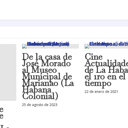
De la casa de
Cine
José Morado
Actualidad
al Museo
de La Haba
Municipal de
el 1ro en el
Marianao (La
tiempo
Habana
22 de enero de 2021
Colonial)
25 de agosto de 2023
e
e