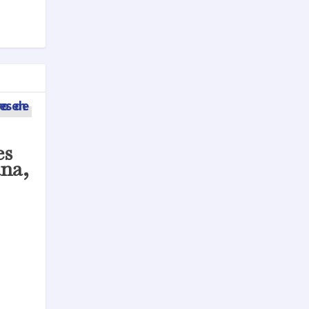
es
na,