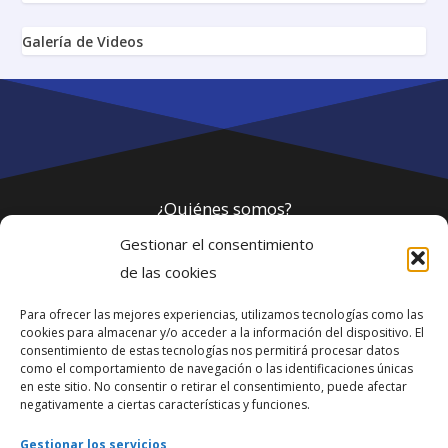
Galería de Videos
¿Quiénes somos?
Gestionar el consentimiento
Política de privacidad
de las cookies
Para ofrecer las mejores experiencias, utilizamos tecnologías como las
Webmaster
cookies para almacenar y/o acceder a la información del dispositivo. El
consentimiento de estas tecnologías nos permitirá procesar datos
soporte@fotosdlahabana.com
como el comportamiento de navegación o las identificaciones únicas
en este sitio. No consentir o retirar el consentimiento, puede afectar
Nuestro e-mail:
negativamente a ciertas características y funciones.
contactos@fotosdlahabana.com
Gestionar los servicios