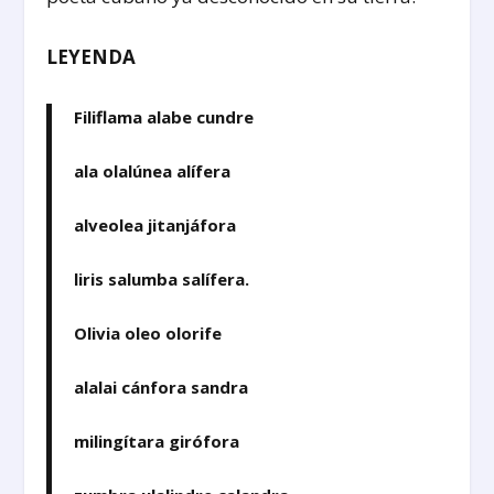
LEYENDA
Filiflama alabe cundre
ala olalúnea alífera
alveolea jitanjáfora
liris salumba salífera.
Olivia oleo olorife
alalai cánfora sandra
milingítara girófora