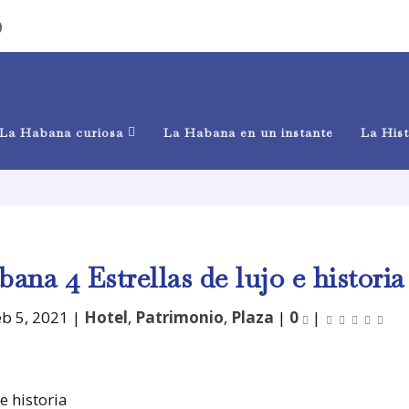
)
La Habana curiosa
La Habana en un instante
La Hist
ana 4 Estrellas de lujo e historia
eb 5, 2021
|
Hotel
,
Patrimonio
,
Plaza
|
0
|