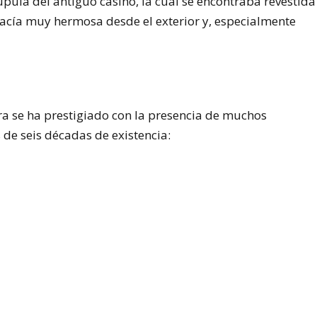
úpula del antiguo casino, la cual se encontraba revestida
 hacía muy hermosa desde el exterior y, especialmente
era se ha prestigiado con la presencia de muchos
 de seis décadas de existencia: