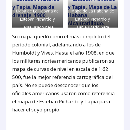
Mapa de La Habana de
Mapa de La Habana de
Esteban Pichardo y
Esteban Pichardo y
Tapia usado para
Tapia usado para
trazar el drenaje de La
trazar el alcantarillado
Su mapa quedó como el más completo del
Habana en 1900.
de La Habana en 1902.
período colonial, adelantando a los de
Humboldt y Vives. Hasta el año 1908, en que
los militares norteamericanos publicaron su
mapa de curvas de nivel en escala de 1:62
500, fue la mejor referencia cartográfica del
país. No se puede desconocer que los
oficiales americanos usaron como referencia
el mapa de Esteban Pichardo y Tapia para
hacer el suyo propio.