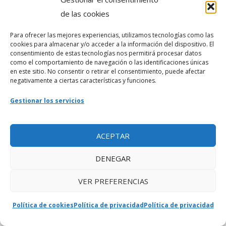
¿De dónde son los guajiros? - Fotos de La
de las cookies
Habana
- […] que se usó durante mucho
tiempo la escritura de guagiro en vez de
Para ofrecer las mejores experiencias, utilizamos tecnologías como las
guajiro, y así lo consigna Esteban…
cookies para almacenar y/o acceder a la información del dispositivo. El
consentimiento de estas tecnologías nos permitirá procesar datos
como el comportamiento de navegación o las identificaciones únicas
Hortensia Pichardo la monumentalidad de
en este sitio. No consentir o retirar el consentimiento, puede afectar
una obra como Documentos para la Historia
negativamente a ciertas características y funciones.
de Cuba - Fotos de La Habana
- […] del sabio
Gestionar los servicios
Esteban Pichardo Tapia, Hortensia Pichardo
nació en La Habana, un 22 de enero de 1904,
en un…
ACEPTAR
Deja una respuesta
DENEGAR
Tu dirección de correo electrónico no será
VER PREFERENCIAS
publicada.
Los campos obligatorios están
marcados con
*
Política de cookies
Política de privacidad
Política de privacidad