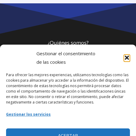
¿Quiénes somos?
Gestionar el consentimiento
Política de privacidad
de las cookies
Para ofrecer las mejores experiencias, utilizamos tecnologías como las
Webmaster
cookies para almacenar y/o acceder a la información del dispositivo. El
consentimiento de estas tecnologías nos permitirá procesar datos
soporte@fotosdlahabana.com
como el comportamiento de navegación o las identificaciones únicas
en este sitio. No consentir o retirar el consentimiento, puede afectar
Nuestro e-mail:
negativamente a ciertas características y funciones.
contactos@fotosdlahabana.com
Gestionar los servicios
Ir al grupo de Facebook
ACEPTAR