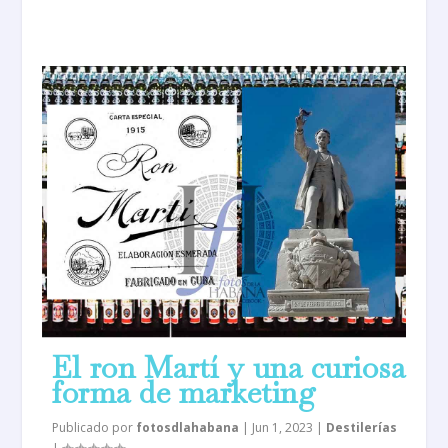
El ron Martí y una curiosa
forma de marketing
Publicado por
fotosdlahabana
|
Jun 1, 2023
|
Destilerías