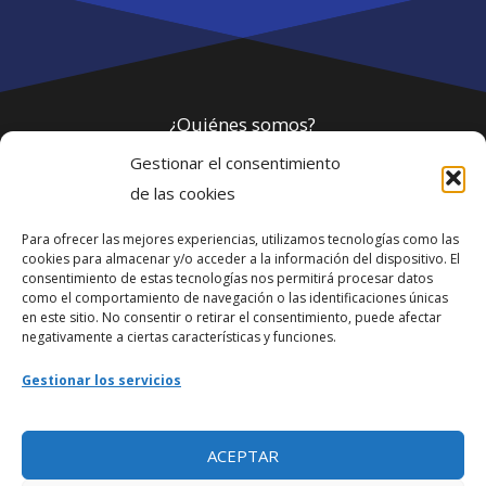
¿Quiénes somos?
Gestionar el consentimiento
Política de privacidad
de las cookies
Para ofrecer las mejores experiencias, utilizamos tecnologías como las
Webmaster
cookies para almacenar y/o acceder a la información del dispositivo. El
consentimiento de estas tecnologías nos permitirá procesar datos
soporte@fotosdlahabana.com
como el comportamiento de navegación o las identificaciones únicas
en este sitio. No consentir o retirar el consentimiento, puede afectar
Nuestro e-mail:
negativamente a ciertas características y funciones.
contactos@fotosdlahabana.com
Gestionar los servicios
Ir al grupo de Facebook
ACEPTAR