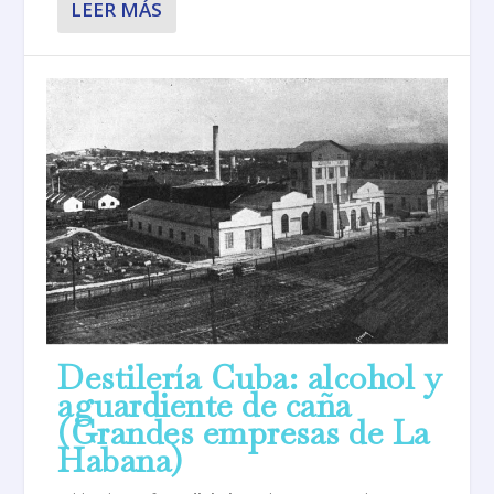
LEER MÁS
Destilería Cuba: alcohol y
aguardiente de caña
(Grandes empresas de La
Habana)