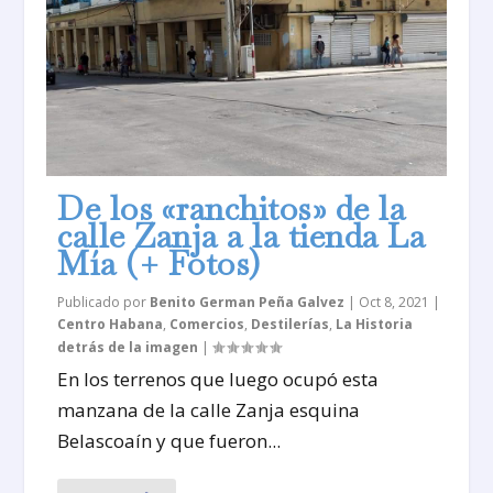
De los «ranchitos» de la
calle Zanja a la tienda La
Mía (+ Fotos)
Publicado por
Benito German Peña Galvez
|
Oct 8, 2021
|
Centro Habana
,
Comercios
,
Destilerías
,
La Historia
detrás de la imagen
|
En los terrenos que luego ocupó esta
manzana de la calle Zanja esquina
Belascoaín y que fueron...