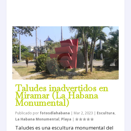
Taludes inadvertidos en
Miramar (La Habana
Monumental)
Publicado por
fotosdlahabana
|
Mar 2, 2023
|
Escultura
,
La Habana Monumental
,
Playa
|
Taludes es una escultura monumental del