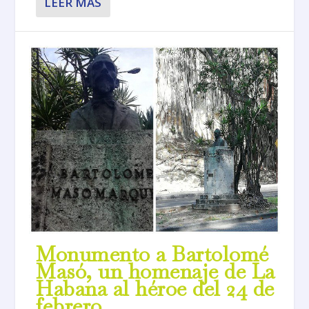
LEER MÁS
Monumento a Bartolomé
Masó, un homenaje de La
Habana al héroe del 24 de
febrero