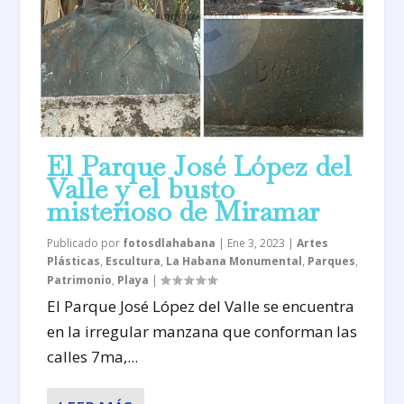
El Parque José López del
Valle y el busto
misterioso de Miramar
Publicado por
fotosdlahabana
|
Ene 3, 2023
|
Artes
Plásticas
,
Escultura
,
La Habana Monumental
,
Parques
,
Patrimonio
,
Playa
|
El Parque José López del Valle se encuentra
en la irregular manzana que conforman las
calles 7ma,...