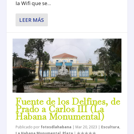
la Wifi que se...
LEER MÁS
Fuente de los Delfines, de
Prado a Carlos III (La
Habana Monumental)
Publicado por
fotosdlahabana
|
Mar 20, 2023
|
Escultura
,
La Habana Monumental
,
Plaza
|