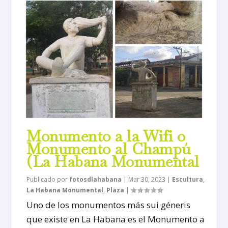
Monumento a la Wifi o
Monumento al Champú
(La Habana Monumental
Publicado por
fotosdlahabana
|
Mar 30, 2023
|
Escultura
,
La Habana Monumental
,
Plaza
|
Uno de los monumentos más sui géneris
que existe en La Habana es el Monumento a