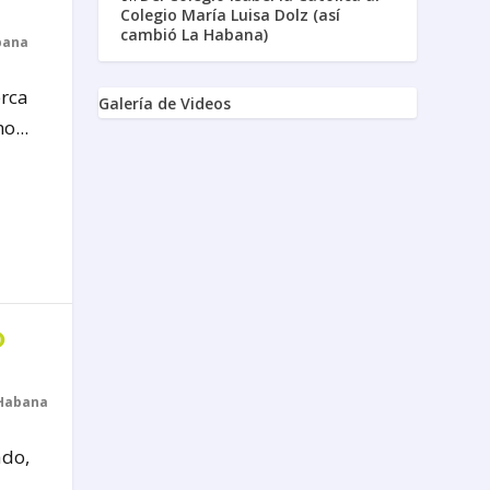
Colegio María Luisa Dolz (así
cambió La Habana)
bana
erca
Galería de Videos
o...
o
Habana
ado,