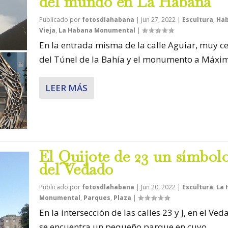
del mundo en La Habana
Publicado por
fotosdlahabana
|
Jun 27, 2022
|
Escultura
,
Ha
Vieja
,
La Habana Monumental
|
En la entrada misma de la calle Aguiar, muy c
del Túnel de la Bahía y el monumento a Máxim
LEER MÁS
El Quijote de 23 un símbol
del Vedado
Publicado por
fotosdlahabana
|
Jun 20, 2022
|
Escultura
,
La 
Monumental
,
Parques
,
Plaza
|
En la intersección de las calles 23 y J, en el Ved
se encuentra un pequeño parque en cuyo...