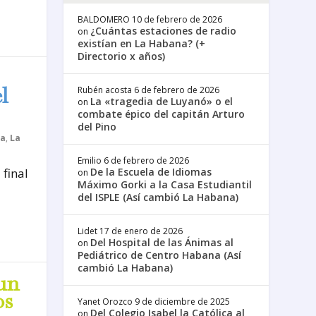
BALDOMERO
10 de febrero de 2026
¿Cuántas estaciones de radio
on
existían en La Habana? (+
Directorio x años)
l
Rubén acosta
6 de febrero de 2026
La «tragedia de Luyanó» o el
on
combate épico del capitán Arturo
del Pino
za
,
La
Emilio
6 de febrero de 2026
final
De la Escuela de Idiomas
on
Máximo Gorki a la Casa Estudiantil
del ISPLE (Así cambió La Habana)
Lidet
17 de enero de 2026
Del Hospital de las Ánimas al
on
Pediátrico de Centro Habana (Así
cambió La Habana)
un
os
Yanet Orozco
9 de diciembre de 2025
Del Colegio Isabel la Católica al
on