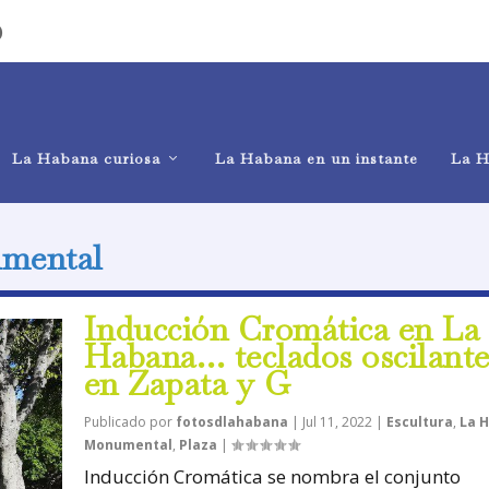
)
La Habana curiosa
La Habana en un instante
La H
mental
Inducción Cromática en La
Habana… teclados oscilante
en Zapata y G
Publicado por
fotosdlahabana
|
Jul 11, 2022
|
Escultura
,
La 
Monumental
,
Plaza
|
Inducción Cromática se nombra el conjunto