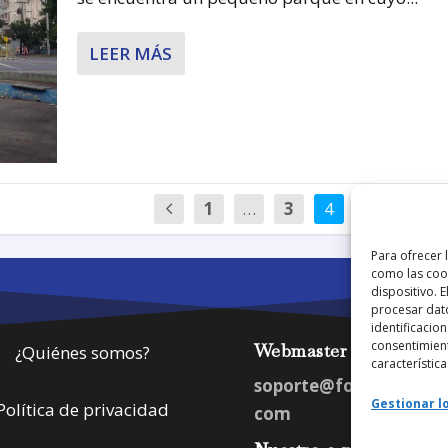
LEER MÁS
1
…
3
4
5
…
Para ofrecer 
como las cook
dispositivo. 
procesar dat
identificacion
consentimient
Webmaster
¿Quiénes somos?
característica
soporte@fotosdlahab
Gestionar lo
Política de privacidad
com