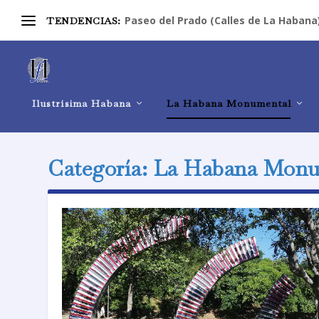
Paseo del Prado (Calles de La Habana
TENDENCIAS:
Ilustrísima Habana
La Habana Monumental
Categoría:
La Habana Monu