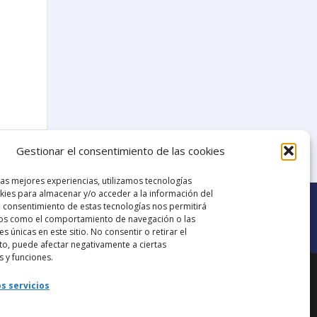
29
Gestionar el consentimiento de las cookies
las mejores experiencias, utilizamos tecnologías
ies para almacenar y/o acceder a la información del
El consentimiento de estas tecnologías nos permitirá
os como el comportamiento de navegación o las
es únicas en este sitio. No consentir o retirar el
o, puede afectar negativamente a ciertas
Ir al grupo de
s y funciones.
ana.
Facebook
s servicios