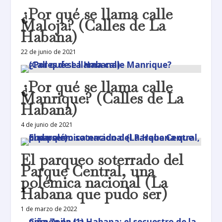
¿Por qué se llama calle
Maloja? (Calles de La
Habana)
22 de junio de 2021
¿Por qué se llama calle
Manrique? (Calles de La
Habana)
4 de junio de 2021
El parqueo soterrado del
Parque Central, una
polémica nacional (La
Habana que pudo ser)
1 de marzo de 2022