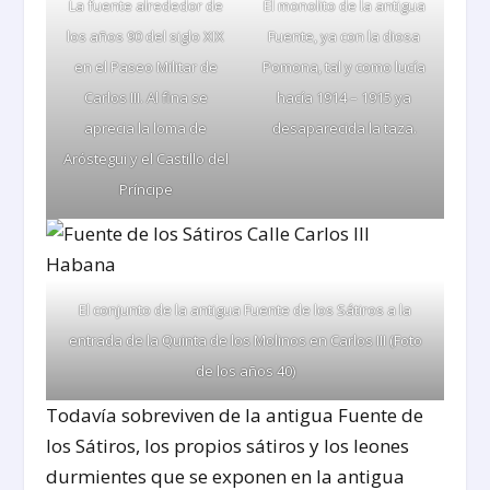
La fuente alrededor de
El monolito de la antigua
los años 90 del siglo XIX
Fuente, ya con la diosa
en el Paseo Militar de
Pomona, tal y como lucía
Carlos III. Al fina se
hacía 1914 – 1915 ya
aprecia la loma de
desaparecida la taza.
Aróstegui y el Castillo del
Príncipe
El conjunto de la antigua Fuente de los Sátiros a la
entrada de la Quinta de los Molinos en Carlos III (Foto
de los años 40)
Todavía sobreviven de la antigua Fuente de
los Sátiros, los propios sátiros y los leones
durmientes que se exponen en la antigua