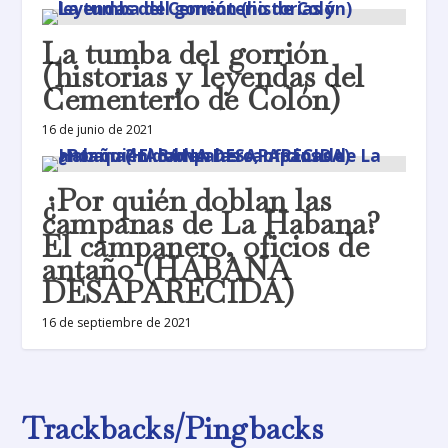
La tumba del gorrión
(historias y leyendas del
Cementerio de Colón)
16 de junio de 2021
¿Por quién doblan las
campanas de La Habana?
El campanero, oficios de
antaño (HABANA
DESAPARECIDA)
16 de septiembre de 2021
Trackbacks/Pingbacks