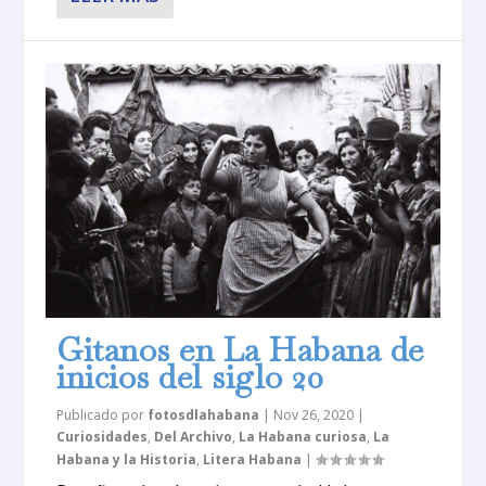
Gitanos en La Habana de
inicios del siglo 20
Publicado por
fotosdlahabana
|
Nov 26, 2020
|
Curiosidades
,
Del Archivo
,
La Habana curiosa
,
La
Habana y la Historia
,
Litera Habana
|