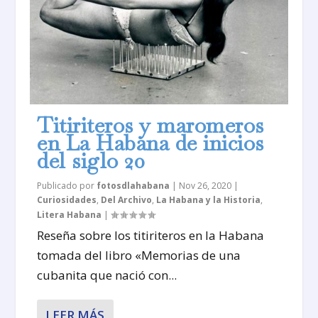
Titiriteros y maromeros
en La Habana de inicios
del siglo 20
Publicado por
fotosdlahabana
|
Nov 26, 2020
|
Curiosidades
,
Del Archivo
,
La Habana y la Historia
,
Litera Habana
|
Reseña sobre los titiriteros en la Habana
tomada del libro «Memorias de una
cubanita que nació con...
LEER MÁS