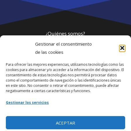
¿Quiénes somos?
Gestionar el consentimiento
Política de privacidad
de las cookies
Para ofrecer las mejores experiencias, utilizamos tecnologías como las
Webmaster
cookies para almacenar y/o acceder a la información del dispositivo. El
consentimiento de estas tecnologías nos permitirá procesar datos
soporte@fotosdlahabana.com
como el comportamiento de navegación o las identificaciones únicas
en este sitio. No consentir o retirar el consentimiento, puede afectar
Nuestro e-mail:
negativamente a ciertas características y funciones.
contactos@fotosdlahabana.com
Gestionar los servicios
Ir al grupo de Facebook
ACEPTAR