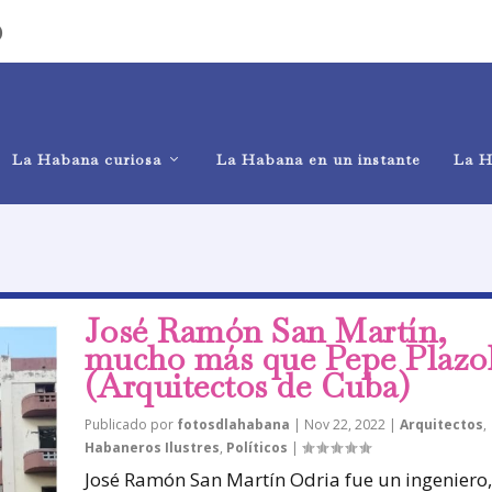
)
La Habana curiosa
La Habana en un instante
La H
José Ramón San Martín,
mucho más que Pepe Plazo
(Arquitectos de Cuba)
Publicado por
fotosdlahabana
|
Nov 22, 2022
|
Arquitectos
,
Habaneros Ilustres
,
Políticos
|
José Ramón San Martín Odria fue un ingeniero,