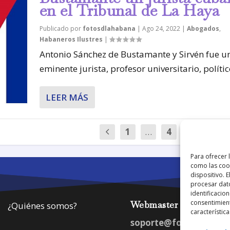
en el Tribunal de La Haya
Publicado por
fotosdlahabana
|
Ago 24, 2022
|
Abogados
,
Habaneros Ilustres
|
Antonio Sánchez de Bustamante y Sirvén fue u
eminente jurista, profesor universitario, político
LEER MÁS
1
…
4
5
6
Para ofrecer 
como las cook
dispositivo. 
procesar dat
identificacion
consentimient
Webmaster
¿Quiénes somos?
característica
soporte@fotosdlahab