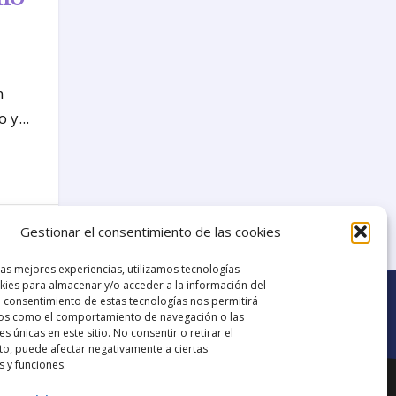
n
 y...
7
Gestionar el consentimiento de las cookies
las mejores experiencias, utilizamos tecnologías
ies para almacenar y/o acceder a la información del
El consentimiento de estas tecnologías nos permitirá
os como el comportamiento de navegación o las
es únicas en este sitio. No consentir o retirar el
o, puede afectar negativamente a ciertas
Ir al grupo de
s y funciones.
ana.
Facebook