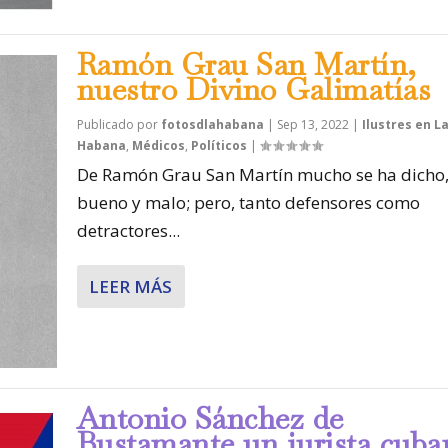
Ramón Grau San Martín,
nuestro Divino Galimatías
Publicado por
fotosdlahabana
|
Sep 13, 2022
|
Ilustres en L
Habana
,
Médicos
,
Políticos
|
De Ramón Grau San Martín mucho se ha dicho
bueno y malo; pero, tanto defensores como
detractores...
LEER MÁS
Antonio Sánchez de
Bustamante un jurista cuba