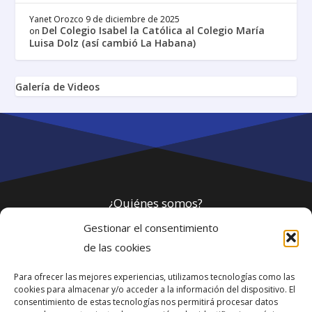
Yanet Orozco
9 de diciembre de 2025
Del Colegio Isabel la Católica al Colegio María
on
Luisa Dolz (así cambió La Habana)
Galería de Videos
¿Quiénes somos?
Gestionar el consentimiento
Política de privacidad
de las cookies
Para ofrecer las mejores experiencias, utilizamos tecnologías como las
Webmaster
cookies para almacenar y/o acceder a la información del dispositivo. El
consentimiento de estas tecnologías nos permitirá procesar datos
soporte@fotosdlahabana.com