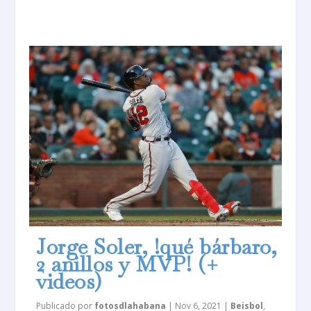
Jorge Soler, !qué bárbaro,
2 anillos y MVP! (+
videos)
Publicado por
fotosdlahabana
|
Nov 6, 2021
|
Beisbol
,