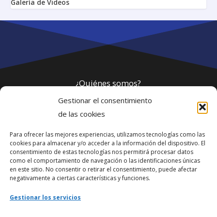
Galería de Videos
¿Quiénes somos?
Gestionar el consentimiento
Política de privacidad
de las cookies
Para ofrecer las mejores experiencias, utilizamos tecnologías como las
Webmaster
cookies para almacenar y/o acceder a la información del dispositivo. El
consentimiento de estas tecnologías nos permitirá procesar datos
soporte@fotosdlahabana.com
como el comportamiento de navegación o las identificaciones únicas
en este sitio. No consentir o retirar el consentimiento, puede afectar
Nuestro e-mail:
negativamente a ciertas características y funciones.
contactos@fotosdlahabana.com
Gestionar los servicios