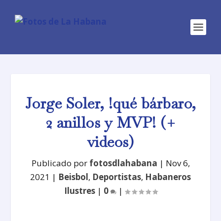
Jorge Soler, !qué bárbaro,
2 anillos y MVP! (+
videos)
Publicado por
fotosdlahabana
|
Nov 6,
2021
|
Beisbol
,
Deportistas
,
Habaneros
Ilustres
|
0
|