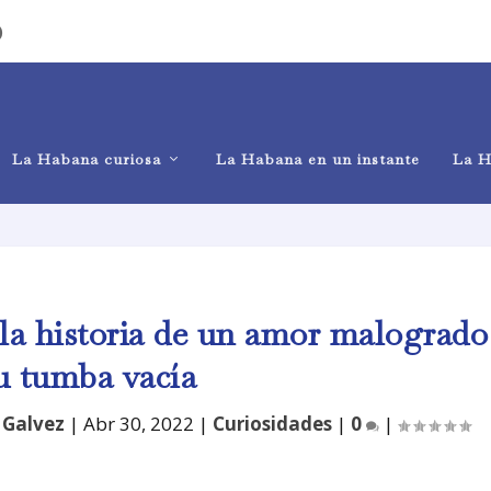
)
La Habana curiosa
La Habana en un instante
La H
 la historia de un amor malogrado
u tumba vacía
 Galvez
|
Abr 30, 2022
|
Curiosidades
|
0
|