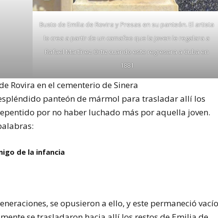
Busto de Emilia de Rovira y Presas en su panteón. El artista
lo crea a partir de un camafeo que la joven le regalara a
Rafael Martínez Ortiz cuando este regresara a Cuba en
1881
de Rovira en el cementerio de Sinera
espléndido panteón de mármol para trasladar allí los
repentido por no haber luchado más por aquella joven.
palabras:
igo de la infancia
generaciones, se opusieron a ello, y este permaneció vací
lmente se trasladaron hacia allí los restos de Emilia de