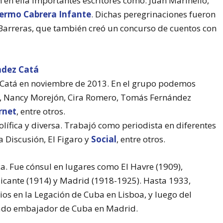
en ella importantes escritores como: Juan Marinello,
lermo Cabrera Infante
. Dichas peregrinaciones fueron
Barreras, que también creó un concurso de cuentos con
 Catá en noviembre de 2013. En el grupo podemos
ón, Nancy Morejón, Cira Romero, Tomás Fernández
rnet
, entre otros.
lífica y diversa. Trabajó como periodista en diferentes
La Discusión, El Figaro y
Social
, entre otros.
a. Fue cónsul en lugares como El Havre (1909),
icante (1914) y Madrid (1918-1925). Hasta 1933,
s en la Legación de Cuba en Lisboa, y luego del
ado embajador de Cuba en Madrid.