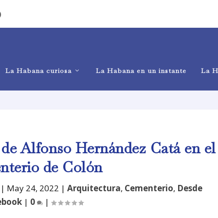
)
La Habana curiosa
La Habana en un instante
La H
de Alfonso Hernández Catá en el
terio de Colón
|
May 24, 2022
|
Arquitectura
,
Cementerio
,
Desde
ebook
|
0
|