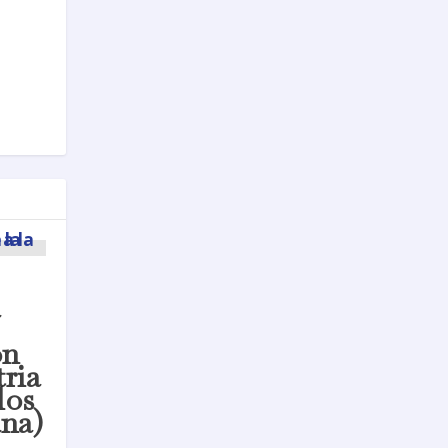
a
ón
tria
los
na)