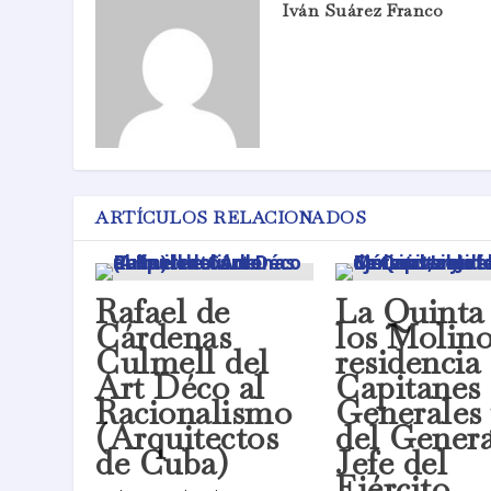
Iván Suárez Franco
ARTÍCULOS RELACIONADOS
Rafael de
La Quinta
Cárdenas
los Molino
Culmell del
residencia
Art Déco al
Capitanes
Racionalismo
Generales
(Arquitectos
del Genera
de Cuba)
Jefe del
Ejército