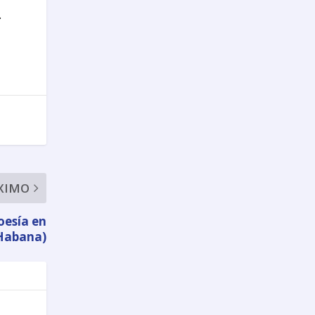
.
XIMO
oesía en
 Habana)