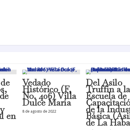
 de
Vedado
Del Asilo
s,
Histórico (F,
Truffin a l
 de
No. 406) Villa
Escuela de
Dulce María
Capacitaci
 y
de la Indus
8 de agosto de 2022
l en
Básica (Asi
de La Haba