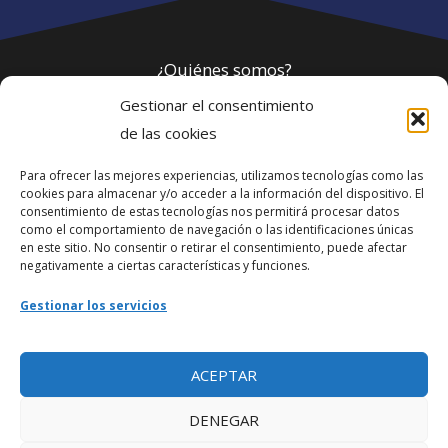
¿Quiénes somos?
Gestionar el consentimiento
Política de privacidad
de las cookies
Para ofrecer las mejores experiencias, utilizamos tecnologías como las
Webmaster
cookies para almacenar y/o acceder a la información del dispositivo. El
consentimiento de estas tecnologías nos permitirá procesar datos
soporte@fotosdlahabana.com
como el comportamiento de navegación o las identificaciones únicas
en este sitio. No consentir o retirar el consentimiento, puede afectar
Nuestro e-mail:
negativamente a ciertas características y funciones.
contactos@fotosdlahabana.com
Gestionar los servicios
Ir al grupo de Facebook
ACEPTAR
DENEGAR