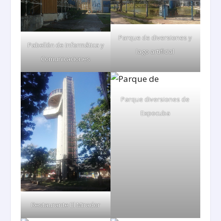
Parque de diversiones y
Pabellón de Informática y
lago artificial
Comunicaciones
Parque diversiones de
Expocuba
Restaurante El Mirador