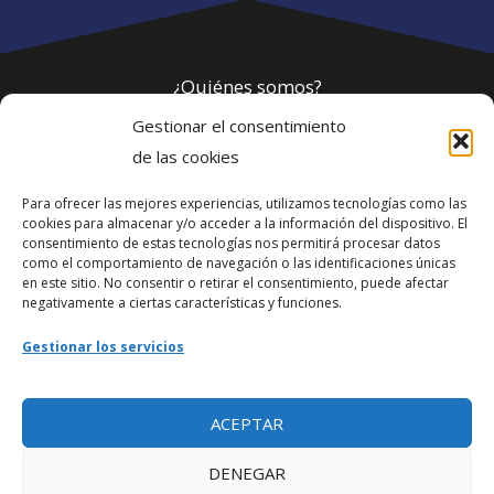
¿Quiénes somos?
Gestionar el consentimiento
Política de privacidad
de las cookies
Para ofrecer las mejores experiencias, utilizamos tecnologías como las
Webmaster
cookies para almacenar y/o acceder a la información del dispositivo. El
consentimiento de estas tecnologías nos permitirá procesar datos
soporte@fotosdlahabana.com
como el comportamiento de navegación o las identificaciones únicas
en este sitio. No consentir o retirar el consentimiento, puede afectar
Nuestro e-mail:
negativamente a ciertas características y funciones.
contactos@fotosdlahabana.com
Gestionar los servicios
Ir al grupo de Facebook
ACEPTAR
DENEGAR