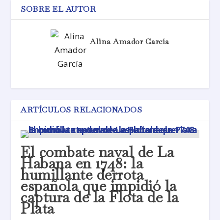
SOBRE EL AUTOR
Alina Amador García
ARTÍCULOS RELACIONADOS
El combate naval de La
Habana en 1748: la
humillante derrota
española que impidió la
captura de la Flota de la
Plata