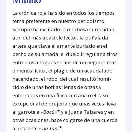
Mundo
La crónica roja ha sido en todos los tiempos
te­ma preferente en nuestro periodismo.
Siempre ha excitado la morbosa curiosidad,
aun del más apacible lector, la puñalada
artera que clava el amante burlado en el
pecho de su amada, el duelo irregular a tiros
entre dos antiguos socios de un negocio más
o menos lícito , el plagio de un acau­dalado
hacendado, el robo, del cual resultó homi­
cidio de unas botijas llenas de onzas y
enterradas en una finca cercana o el caso
excepcional de bru­jería que unas veces lleva
al garrote a «
Bocú
«
*
y a Juana Tabares y en
otras ocasiones, hace col­garse de una cuerda
al inocente «
Tin Tán”
*
.