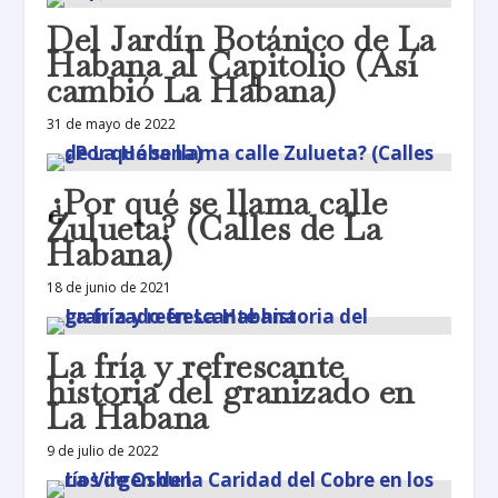
Del Jardín Botánico de La
Habana al Capitolio (Así
cambió La Habana)
31 de mayo de 2022
¿Por qué se llama calle
Zulueta? (Calles de La
Habana)
18 de junio de 2021
La fría y refrescante
historia del granizado en
La Habana
9 de julio de 2022