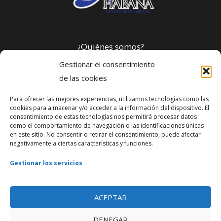
¿Quiénes somos?
Gestionar el consentimiento
Política de privacidad
de las cookies
Para ofrecer las mejores experiencias, utilizamos tecnologías como las
Webmaster
cookies para almacenar y/o acceder a la información del dispositivo. El
consentimiento de estas tecnologías nos permitirá procesar datos
soporte@fotosdlahabana.com
como el comportamiento de navegación o las identificaciones únicas
en este sitio. No consentir o retirar el consentimiento, puede afectar
Nuestro e-mail:
negativamente a ciertas características y funciones.
contactos@fotosdlahabana.com
Gestionar los servicios
Ir al grupo de Facebook
ACEPTAR
DENEGAR