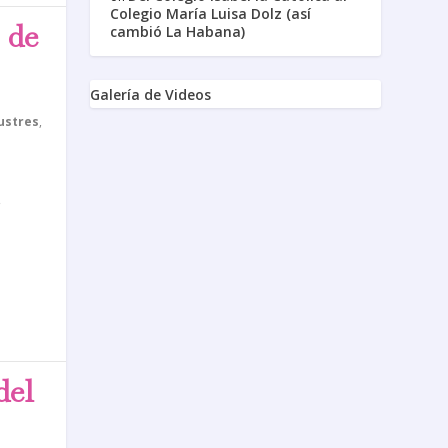
Colegio María Luisa Dolz (así
 de
cambió La Habana)
Galería de Videos
ustres
,
s
del