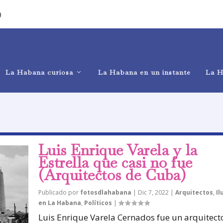
)
La Habana curiosa
La Habana en un instante
La H
Luis Enrique Varela y la
Estrella que casi no fue
(Arquitectos de Cuba)
Publicado por
fotosdlahabana
|
Dic 7, 2022
|
Arquitectos
,
Il
en La Habana
,
Políticos
|
Luis Enrique Varela Cernados fue un arquitect