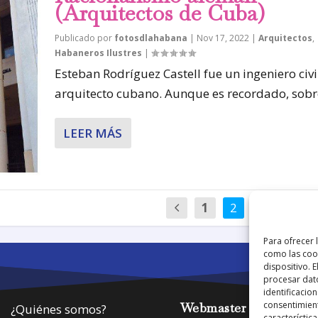
(Arquitectos de Cuba)
Publicado por
fotosdlahabana
|
Nov 17, 2022
|
Arquitectos
,
Habaneros Ilustres
|
Esteban Rodríguez Castell fue un ingeniero civi
arquitecto cubano. Aunque es recordado, sobre
LEER MÁS
1
2
3
4
Para ofrecer 
como las cook
dispositivo. 
procesar dat
identificacion
consentimient
Webmaster
¿Quiénes somos?
característica