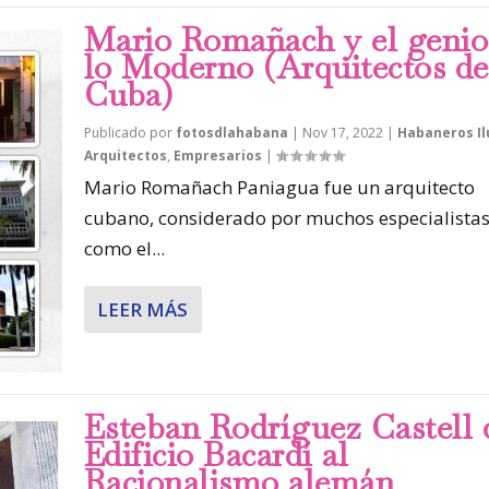
Mario Romañach y el genio
lo Moderno (Arquitectos de
Cuba)
Publicado por
fotosdlahabana
|
Nov 17, 2022
|
Habaneros Il
Arquitectos
,
Empresarios
|
Mario Romañach Paniagua fue un arquitecto
cubano, considerado por muchos especialista
como el...
LEER MÁS
Esteban Rodríguez Castell 
Edificio Bacardí al
Racionalismo alemán