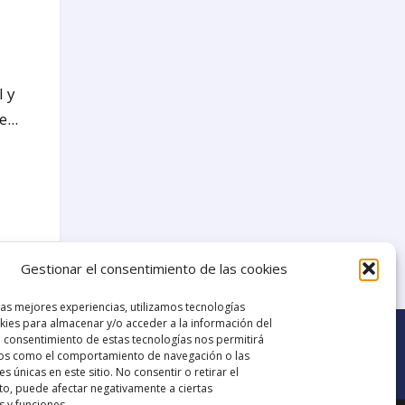
l y
...
5
Gestionar el consentimiento de las cookies
las mejores experiencias, utilizamos tecnologías
ies para almacenar y/o acceder a la información del
El consentimiento de estas tecnologías nos permitirá
os como el comportamiento de navegación o las
es únicas en este sitio. No consentir o retirar el
o, puede afectar negativamente a ciertas
s y funciones.