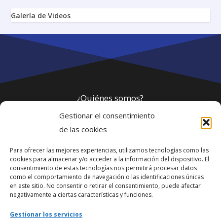
Galería de Videos
¿Quiénes somos?
Gestionar el consentimiento
Política de privacidad
de las cookies
Para ofrecer las mejores experiencias, utilizamos tecnologías como las
Webmaster
cookies para almacenar y/o acceder a la información del dispositivo. El
consentimiento de estas tecnologías nos permitirá procesar datos
soporte@fotosdlahabana.com
como el comportamiento de navegación o las identificaciones únicas
en este sitio. No consentir o retirar el consentimiento, puede afectar
Nuestro e-mail:
negativamente a ciertas características y funciones.
contactos@fotosdlahabana.com
Gestionar los servicios