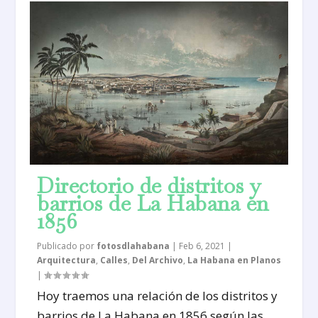
Directorio de distritos y
barrios de La Habana en
1856
Publicado por
fotosdlahabana
|
Feb 6, 2021
|
Arquitectura
,
Calles
,
Del Archivo
,
La Habana en Planos
|
Hoy traemos una relación de los distritos y
barrios de La Habana en 1856 según las