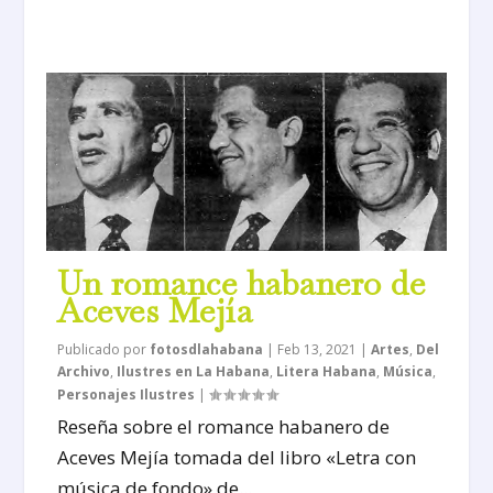
Un romance habanero de
Aceves Mejía
Publicado por
fotosdlahabana
|
Feb 13, 2021
|
Artes
,
Del
Archivo
,
Ilustres en La Habana
,
Litera Habana
,
Música
,
Personajes Ilustres
|
Reseña sobre el romance habanero de
Aceves Mejía tomada del libro «Letra con
música de fondo» de...