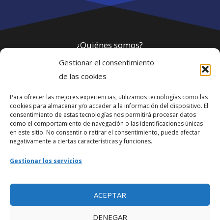
¿Quiénes somos?
Gestionar el consentimiento
Política de privacidad
de las cookies
Para ofrecer las mejores experiencias, utilizamos tecnologías como las
Webmaster
cookies para almacenar y/o acceder a la información del dispositivo. El
consentimiento de estas tecnologías nos permitirá procesar datos
soporte@fotosdlahabana.com
como el comportamiento de navegación o las identificaciones únicas
en este sitio. No consentir o retirar el consentimiento, puede afectar
Nuestro e-mail:
negativamente a ciertas características y funciones.
contactos@fotosdlahabana.com
Gestionar los servicios
Ir al grupo de Facebook
ACEPTAR
DENEGAR