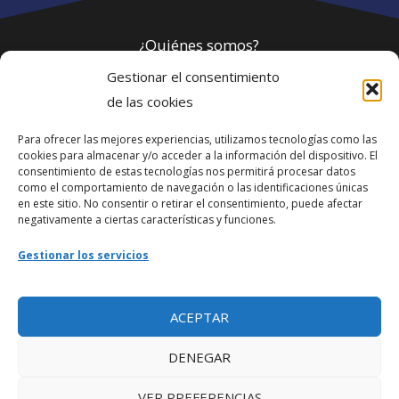
¿Quiénes somos?
Gestionar el consentimiento
Política de privacidad
de las cookies
Para ofrecer las mejores experiencias, utilizamos tecnologías como las
Webmaster
cookies para almacenar y/o acceder a la información del dispositivo. El
consentimiento de estas tecnologías nos permitirá procesar datos
soporte@fotosdlahabana.com
como el comportamiento de navegación o las identificaciones únicas
en este sitio. No consentir o retirar el consentimiento, puede afectar
Nuestro e-mail:
negativamente a ciertas características y funciones.
contactos@fotosdlahabana.com
Gestionar los servicios
Ir al grupo de Facebook
ACEPTAR
DENEGAR
VER PREFERENCIAS