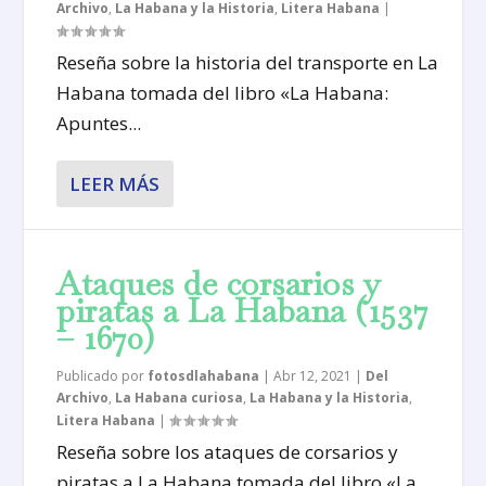
Archivo
,
La Habana y la Historia
,
Litera Habana
|
Reseña sobre la historia del transporte en La
Habana tomada del libro «La Habana:
Apuntes...
LEER MÁS
Ataques de corsarios y
piratas a La Habana (1537
– 1670)
Publicado por
fotosdlahabana
|
Abr 12, 2021
|
Del
Archivo
,
La Habana curiosa
,
La Habana y la Historia
,
Litera Habana
|
Reseña sobre los ataques de corsarios y
piratas a La Habana tomada del libro «La